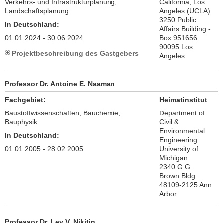
Verkehrs- und Infrastrukturplanung,
California, Los
Landschaftsplanung
Angeles (UCLA)
3250 Public
In Deutschland:
Affairs Building -
01.01.2024 - 30.06.2024
Box 951656
90095 Los
Projektbeschreibung des Gastgebers
Angeles
Professor Dr. Antoine E. Naaman
Fachgebiet:
Heimatinstitut
Baustoffwissenschaften, Bauchemie,
Department of
Bauphysik
Civil &
Environmental
In Deutschland:
Engineering
01.01.2005 - 28.02.2005
University of
Michigan
2340 G.G.
Brown Bldg.
48109-2125 Ann
Arbor
Professor Dr. Lev V. Nikitin